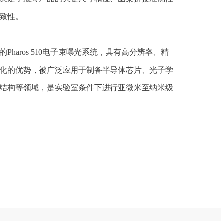
致性。
Pharos 510电子束曝光系统，具有高分辨率、精
化的优势，被广泛应用于制备半导体芯片、光子学
结构等领域，是实验室条件下进行亚微米至纳米级
想工具。
用领域
于制造集成电路、芯片等半导体器件。
在纳米材料、纳米器件的研发中发挥重要作用。
光子晶体、光波导、调制器、超表面等光学元件。
电系统）：制造纳米结构等。