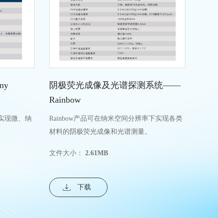
ny
阴极荧光成像及光谱探测系统——
电子
Rainbow
以实现微、纳
Rainbow产品可在纳米空间分辨率下实现各类
图形
材料的阴极荧光成像和光谱测量。
纳米
及套刻
文件大小：
2.61MB
文件
下载