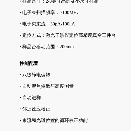
·
样品尺寸：2-8英寸晶圆及小尺寸样品
·
电子束扫描频率：≥100MHz
·
电子束束流：30pA-100nA
·
定位方式：激光干涉仪定位高精度真空工件台
·
样品台移动范围：200mm
性能配置
·
八级静电偏转
·
自动聚焦像散与高度测量
·
自动进样
·
邻近效应校正
·
束流和光斑位置的循环校正功能